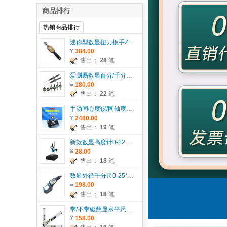
商品排行
热销商品排行
迷你型数显扭力扳手ZWM系列
384.00
售出：
28
笔
爱测易数显百分/千分表0-5/12.7/25.4/30/50.8/100mm
180.00
售出：
22
笔
手动同心度仪/同轴度仪系列ACE-135
2480.00
售出：
19
笔
新款数显高度计0-12.7/25.4/30/50.8mm
28.00
售出：
18
笔
数显外径千分尺0-25*0.001mm
198.00
售出：
18
笔
带/不带磁数显水平尺ACE-SP400/600/1000
158.00