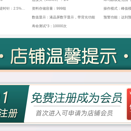
精度*1：顺时针：±2%；逆时针：2.5%（满量程的20～100%）
资料存储容量：999组
数值显示：液晶屏数字显示，带背光功能
预警功能：达到
寿命测试*3：10000次