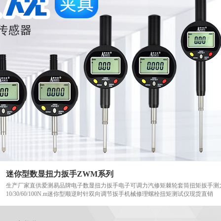
迷你型数显扭力扳手ZWM系列
生产厂家直供爱测易品牌电子数显扭力扳手电子可调力汽修矩棘轮套筒扭矩扳手测力高
10/30/60/100N.m迷你型顺逆时针双向调节扳手机械修理螺栓扭矩测试仪现货直销