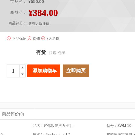
¥550.00
市 场 价：
¥384.00
商 城 价：
商品评分：
共有0 条评价
正品保证
保修
7天退换
有货
快递: 包邮
添加购物车
立即购买
商品评价
(0)
品名：迷你数显扭力扳手
型号：ZWM-10
0
连接头（Inches）：1/4
蜂鸣器设定范围（N