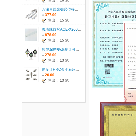
售出：
16
笔
万濠直线光栅尺位移传感器WTB系列
377.00
售出：
15
笔
玻璃线纹尺ACE-X200/300/500/600
878.00
售出：
15
笔
数显深度规/深度计可配T型座/圆T座/圆柱座
278.00
售出：
13
笔
硬度计HRC金刚石压头、HRB钢球压头、1.588HRB钢珠
20.00
售出：
13
笔