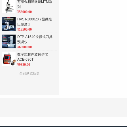
万濠金相显微镜MTM系
列
¥58000.00
HVST-1000ZXY显微维
氏硬度计
¥13500.00
DTP-A1540投影式刀具
预调仪
¥69000.00
数字式超声波探伤仪
ACE-680T
¥9880.00
全自动金相试样磨抛机
全部浏览历史
ACE-MP2C
¥26780.00
数显深度规/深度计可配T
型座/圆T座/圆柱座
¥278.00
集成智能化视觉硬度计
PCHVM-1000Z
¥47600.00