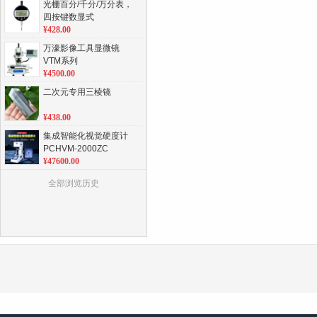
光栅百分/千分/万分表，
四按键数显式
¥428.00
万濠影像工具显微镜
VTM系列
¥4500.00
二次元专用三棱镜
¥438.00
集成智能化视觉硬度计
PCHVM-2000ZC
¥47600.00
集成智能化视觉硬度计
全部浏览历史
PCHVM-2000ZC
¥47600.00
标准机偏摆仪ACE-815Y
¥4400.00
直读光谱分析仪CX-
9800系列
¥288800.00