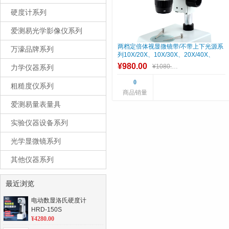
硬度计系列
爱测易光学影像仪系列
两档定倍体视显微镜带/不带上下光源系
万濠品牌系列
列10X/20X、10X/30X、20X/40X、
40X/80X
¥980.00
¥1080.00
力学仪器系列
0
粗糙度仪系列
商品销量
爱测易量表量具
实验仪器设备系列
光学显微镜系列
其他仪器系列
最近浏览
电动数显洛氏硬度计
HRD-150S
¥4280.00