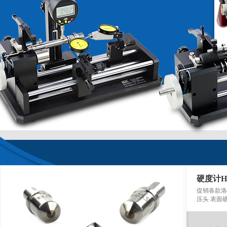
硬度计H
促销各款洛
压头 表面硬