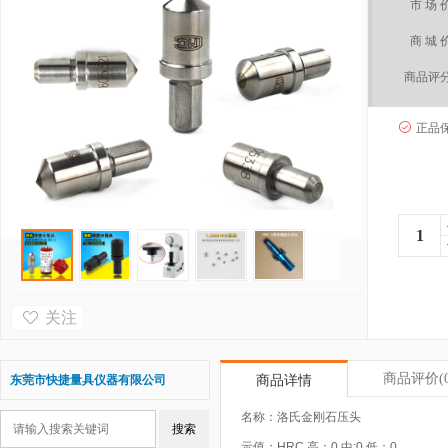
市 场 
商 城 
商品评
正品
关注
商品评价
(
东莞市快捷量具仪器有限公司
商品详情
名称：洛氏金刚石压头
示值：HRC 高：0 中:0 低：0