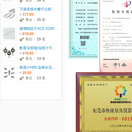
售出：
16
笔
万濠直线光栅尺位移传感器WTB系列
377.00
售出：
15
笔
玻璃线纹尺ACE-X200/300/500/600
878.00
售出：
15
笔
数显深度规/深度计可配T型座/圆T座/圆柱座
278.00
售出：
13
笔
硬度计HRC金刚石压头、HRB钢球压头、1.588HRB钢珠
20.00
售出：
13
笔