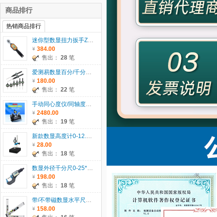
商品排行
热销商品排行
迷你型数显扭力扳手ZWM系列
384.00
售出：
28
笔
爱测易数显百分/千分表0-5/12.7/25.4/30/50.8/100mm
180.00
售出：
22
笔
手动同心度仪/同轴度仪系列ACE-135
2480.00
售出：
19
笔
新款数显高度计0-12.7/25.4/30/50.8mm
28.00
售出：
18
笔
数显外径千分尺0-25*0.001mm
198.00
售出：
18
笔
带/不带磁数显水平尺ACE-SP400/600/1000
158.00