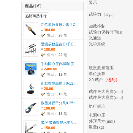
显示
商品排行
试验力（
Kgf
）
热销商品排行
迷你型数显扭力扳手ZWM系列
加载控制
384.00
试验力保持时间
(s)
售出：
28
笔
光通道
光学系统
爱测易数显百分/千分表0-5/12.7/25.4/30/50.8/100mm
180.00
售出：
22
笔
手动同心度仪/同轴度仪系列ACE-135
硬度测量范围
2480.00
单位换算
售出：
19
笔
XY
试台
（选配）
新款数显高度计0-12.7/25.4/30/50.8mm
28.00
试件最大高度
(mm)
售出：
18
笔
试件最大宽度
(mm)
数显外径千分尺0-25*0.001mm
执行标准
198.00
售出：
18
笔
电源电压
外形尺寸
(mm)
带/不带磁数显水平尺ACE-SP400/600/1000
重量
(kg)
158.00