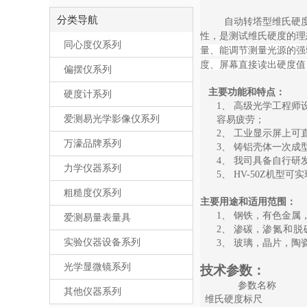
分类导航
自动转塔型
维氏硬
性，是测试维氏硬度的理
同心度仪系列
量、能调节测量光源的强
度、屏幕直接读出硬度值
偏摆仪系列
主要功能和特点：
硬度计系列
1、
高级光学工程师
爱测易光学影像仪系列
容易疲劳；
2、
工业显示屏上可
万濠品牌系列
3、
铸铝壳体一次成
4、
我司具备自行研
力学仪器系列
5、
HV-50Z机型
粗糙度仪系列
主要用途和适用范围：
1、
钢铁，有色金属
爱测易量表量具
2、
渗碳，
渗氮
和脱
实验仪器设备系列
3、
玻璃，晶片，陶
光学显微镜系列
技术参数：
参数名称
其他仪器系列
维氏硬度标尺