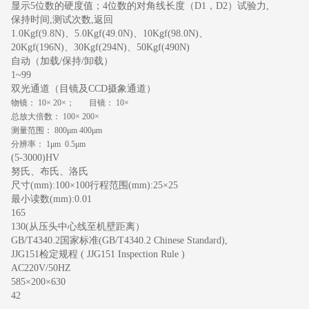
显示
5
位数的硬度值；
4
位数的对角线长度（
D1
，
D2
）试验力
,
保持时间
,
测试次数
,
返回
1.0Kgf(9.8N)
、
5.0Kgf(49.0N)
、
10Kgf(98.0N)
、
20Kgf(196N)
、
30Kgf(294N)
、
50Kgf(490N)
自动（加载
/
保持
/
卸载）
1~99
双光通道（目镜及
CCD摄象通道）
物镜：
10
×
20
×；
目镜：
10
×
总放大倍数：
100
×
200
×
测量范围：
800
μ
m 400
μ
m
分辨率：
1
μ
m 0.5
μ
m
(5-3000)HV
努氏、布氏、洛氏
尺寸
(mm):100
×
100
行程范围
(mm):25
×
25
最小读数
(mm):0.01
16
5
13
0
(
从压头中心线至机壁距离）
GB/T4340.2
国家标准
(GB/T4340.2 Chinese Standard),
JJG151
检定规程
( JJG151 Inspection Rule )
AC220V/50HZ
585
×
200
×
630
42