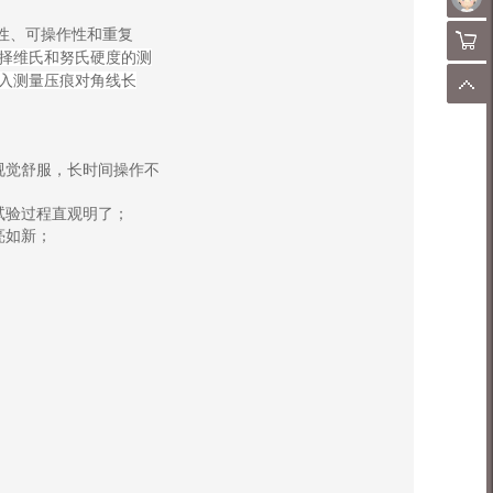
靠性、可操作性和重复
购物
择维氏和努氏硬度的测
入测量压痕对角线长
顶
视觉舒服，长时间操作不
试验过程直观明了；
亮如新；
；