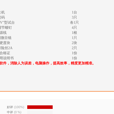
主机
1
台
砝码
3
只
V
”型试台
各
1
只
调节螺钉
4
只
源线
1
根
测微目镜
1
只
硬度块
2
块
保险丝
2A
2
只
合格证
1
份
用说明书
1
份
软件，消除人为误差，电脑操作，提高效率，精度更加精准。
好评
(100%)
中评
(0 %)