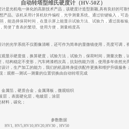
自动转塔型维氏
硬度计（
HV-50Z
）
度计是光机电一体化的高新技术产品，该硬度计造型新颖
,具有良好的可
想产品。
该机采用计算机软件编程，光学测量系统。通过软键输入，可选
弱，能选择保荷时间，在显示屏上能显示试验方法、试验力，通过面板输
，简便了查表的繁琐。使用方便，测量精度高
设计的光学系统不仅图像清晰，还可作为简单的显微镜使用，亮度可调，
直观显示硬度值，换算硬度，试验方法，试验力，保荷时间，测量次数，
型，结构稳
定不变形，
汽车烤漆档次高
，抗划伤能力强，使用多年依然光
发设计，生产加工的能力，我们的机器终身提供配件更换和维护升级服务
可实现：观察—测试—测量的位置切换由自动转塔完成
，金属箔，硬质合金，金属薄板，微观组织
碳层，
表面硬化层，电镀层，涂层
瓷材料，碳化；
参数数据
HV1, HV5,HV10,HV20,HV30
，
HV50