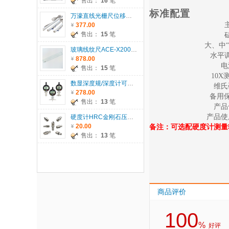
售出：
16
笔
标准配置
万濠直线光栅尺位移传感器WTB系列
377.00
售出：
15
笔
大、中
“
玻璃线纹尺ACE-X200/300/500/600
水平
878.00
电
售出：
15
笔
10X
数显深度规/深度计可配T型座/圆T座/圆柱座
维氏
278.00
备用
售出：
13
笔
产品
产品使
硬度计HRC金刚石压头、HRB钢球压头、1.588HRB钢珠
20.00
备注：
可选配硬度计测量
售出：
13
笔
商品评价
100
%
好评