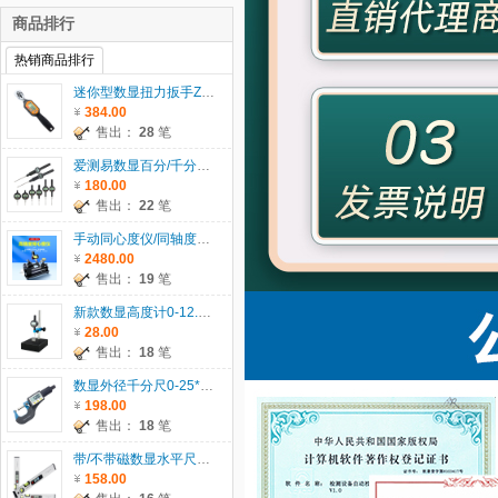
商品排行
热销商品排行
迷你型数显扭力扳手ZWM系列
384.00
售出：
28
笔
爱测易数显百分/千分表0-5/12.7/25.4/30/50.8/100mm
180.00
售出：
22
笔
手动同心度仪/同轴度仪系列ACE-135
2480.00
售出：
19
笔
新款数显高度计0-12.7/25.4/30/50.8mm
28.00
售出：
18
笔
数显外径千分尺0-25*0.001mm
198.00
售出：
18
笔
带/不带磁数显水平尺ACE-SP400/600/1000
158.00