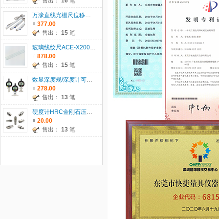
售出：
16
笔
万濠直线光栅尺位移传感器WTB系列
377.00
售出：
15
笔
玻璃线纹尺ACE-X200/300/500/600
878.00
售出：
15
笔
数显深度规/深度计可配T型座/圆T座/圆柱座
278.00
售出：
13
笔
硬度计HRC金刚石压头、HRB钢球压头、1.588HRB钢珠
20.00
售出：
13
笔