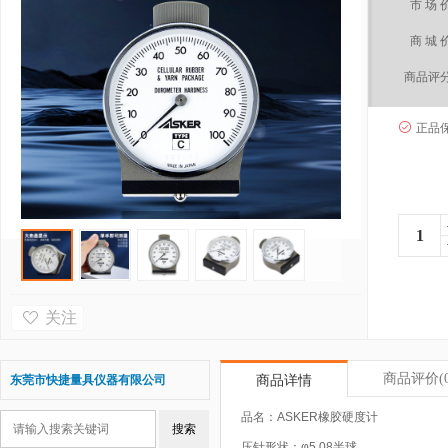
市 场 
商 城 
商品评
正品
关注
商品评价
(
东莞市快捷量具仪器有限公司
商品详情
品名：ASKER橡胶硬度计
压针形状：φ5.08半球