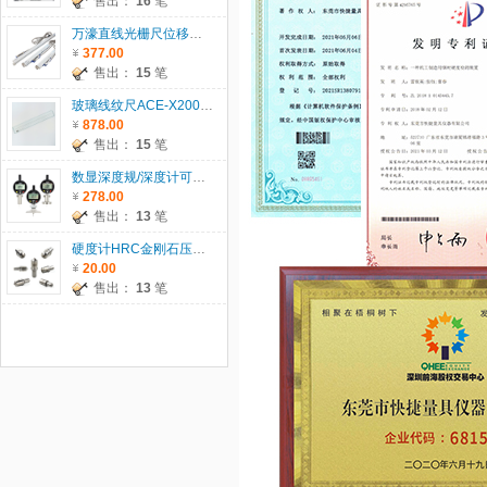
售出：
16
笔
万濠直线光栅尺位移传感器WTB系列
377.00
售出：
15
笔
玻璃线纹尺ACE-X200/300/500/600
878.00
售出：
15
笔
数显深度规/深度计可配T型座/圆T座/圆柱座
278.00
售出：
13
笔
硬度计HRC金刚石压头、HRB钢球压头、1.588HRB钢珠
20.00
售出：
13
笔