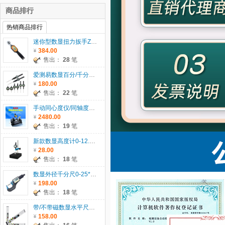
商品排行
热销商品排行
迷你型数显扭力扳手ZWM系列
384.00
售出：
28
笔
爱测易数显百分/千分表0-5/12.7/25.4/30/50.8/100mm
180.00
售出：
22
笔
手动同心度仪/同轴度仪系列ACE-135
2480.00
售出：
19
笔
新款数显高度计0-12.7/25.4/30/50.8mm
28.00
售出：
18
笔
数显外径千分尺0-25*0.001mm
198.00
售出：
18
笔
带/不带磁数显水平尺ACE-SP400/600/1000
158.00