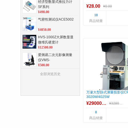
经济型数显式推拉力计
¥28.00
¥0.00
SF系列
¥498.00
18
气密性测试仪ACE5002
商品销量
¥4050.00
HVS-1000Z大屏数显显
微维氏硬度计
¥12500.00
爱测易二次元影像测量
仪VMS-
2010/3020/4030
¥500.00
手动指针洛氏硬度计HR-
全部浏览历史
150A
¥2900.00
HBS-3000数显（电子加
万濠大型卧式测量投影仪CP
力）布氏硬度计
3020W/4025W
¥16900.00
¥29000.00
¥32800.00
XY移动虎钳式螺丝扭断
0
力机ACE-1103
商品销量
¥5800.00