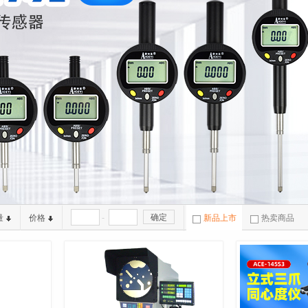
-
确定
量
价格
新品上市
热卖商品