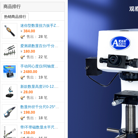
商品排行
热销商品排行
迷你型数显扭力扳手ZWM系列
384.00
售出：
28
笔
爱测易数显百分/千分表0-5/12.7/25.4/30/50.8/100mm
180.00
售出：
22
笔
手动同心度仪/同轴度仪系列ACE-135
2480.00
售出：
19
笔
新款数显高度计0-12.7/25.4/30/50.8mm
28.00
售出：
18
笔
数显外径千分尺0-25*0.001mm
198.00
售出：
18
笔
带/不带磁数显水平尺ACE-SP400/600/1000
158.00