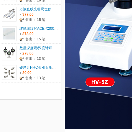
售出：
16
笔
万濠直线光栅尺位移传感器WTB系列
377.00
售出：
15
笔
玻璃线纹尺ACE-X200/300/500/600
878.00
售出：
15
笔
数显深度规/深度计可配T型座/圆T座/圆柱座
278.00
售出：
13
笔
硬度计HRC金刚石压头、HRB钢球压头、1.588HRB钢珠
20.00
售出：
13
笔